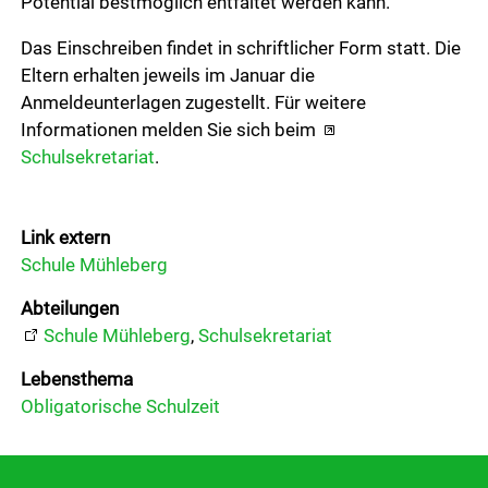
Potential bestmöglich entfaltet werden kann.
Downloads
Das Einschreiben findet in schriftlicher Form statt. Die
Gemeindeblatt
Eltern erhalten jeweils im Januar die
Anmeldeunterlagen zugestellt. Für weitere
Informationen melden Sie sich beim
Soziales
Schulsekretariat
.
Aktuelles
Link extern
Wirtschaft
Schule Mühleberg
Abteilungen
Schule Mühleberg
,
Schulsekretariat
Politik
Lebensthema
Obligatorische Schulzeit
Freizeit & Kultur