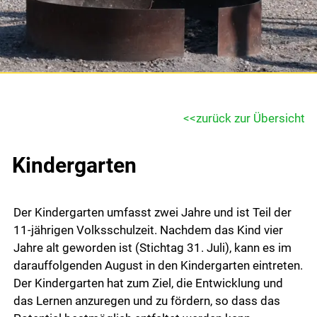
Gemeinde & Wirtschaft
Gemeinde
Portrait
zurück zur Übersicht
Verwaltung
Kindergarten
Abteilungen
Dienstleistungen
Der Kindergarten umfasst zwei Jahre und ist Teil der
Mitarbeitende
11-jährigen Volksschulzeit. Nachdem das Kind vier
Onlineschalter
Jahre alt geworden ist (Stichtag 31. Juli), kann es im
darauffolgenden August in den Kindergarten eintreten.
Formulare
Der Kindergarten hat zum Ziel, die Entwicklung und
das Lernen anzuregen und zu fördern, so dass das
Reglemente und Verordnungen