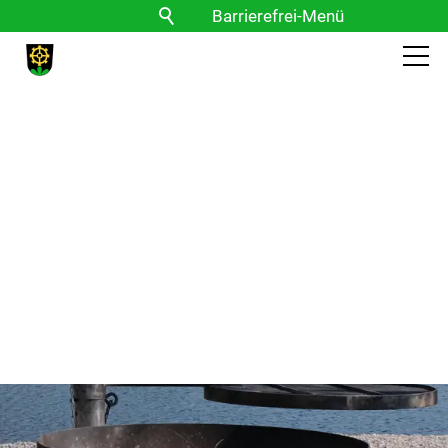
Barrierefrei-Menü
Powered by Weblication® CMS
Schrift
Normal
Groß
Sehr groß
Kontrast
Normal
Stark
Bilder
Anzeigen
Ausblenden
Vorlesen
Vorlesen starten
Vorlesen pausieren
Stoppen
Themen