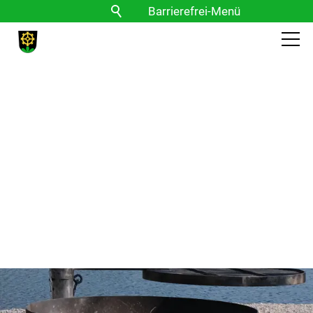
Barrierefrei-Menü
Powered by Weblication® CMS
Schrift
Normal
Groß
Sehr groß
Kontrast
Normal
Stark
Bilder
Anzeigen
Ausblenden
Vorlesen
Vorlesen starten
Vorlesen pausieren
Stoppen
Themen