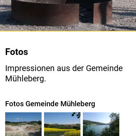
Gemeinde & Wirtschaft
Gemeinde
Portrait
Fotos
Zahlen und Fakten
Impressionen aus der Gemeinde
Partnergemeinde
Mühleberg.
Fotos
Verwaltung
Fotos Gemeinde Mühleberg
Soziales
Aktuelles