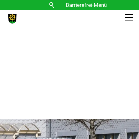
Barrierefrei-Menü
Powered by Weblication® CMS
Schrift
Normal
Groß
Sehr groß
Kontrast
Normal
Stark
Bilder
Anzeigen
Ausblenden
Vorlesen
Vorlesen starten
Vorlesen pausieren
Stoppen
Themen