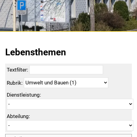
Praktisches
Persönliches
Kultur und Medien
Lebensthemen
Gesundheit, Alter und Soziales
Textfilter:
Bildung
Rubrik:
Arbeit
Dienstleistung:
Umwelt und Bauen
Abteilung:
Mobilität