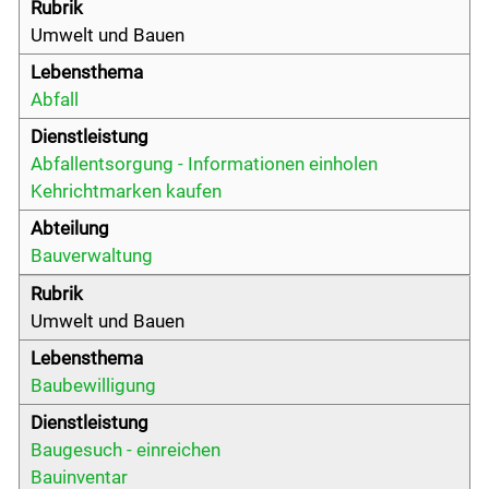
Sicherheit
Umwelt und Bauen
Staat und Recht
Abfall
Behörden
Abfallentsorgung - Informationen einholen
Kehrichtmarken kaufen
Abfallentsorgung
Notfallnummern
Bauverwaltung
Umwelt und Bauen
Gemeinde & Wirtschaft
Baubewilligung
Politik
Baugesuch - einreichen
Bauinventar
Freizeit & Kultur