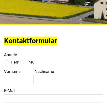
Gemeinde & Wirtschaft
Politik
Kontaktformular
Freizeit & Kultur
Anrede
Bildung & Jugend
Herr
Frau
Vorname
Nachname
Kontakt
Login
E-Mail
Drucken