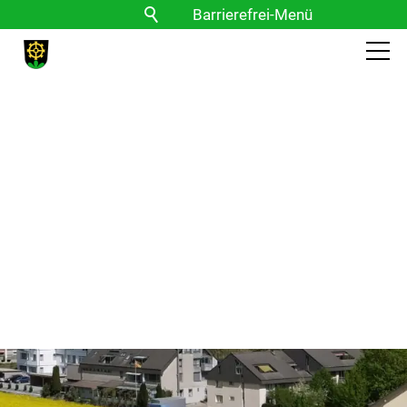
Barrierefrei-Menü
Powered by Weblication® CMS
Schrift
Normal
Groß
Sehr groß
Kontrast
Normal
Stark
Bilder
Anzeigen
Ausblenden
Vorlesen
Vorlesen starten
Vorlesen pausieren
Stoppen
Themen