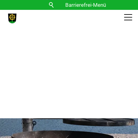
Barrierefrei-Menü
Powered by Weblication® CMS
Schrift
Normal
Groß
Sehr groß
Kontrast
Normal
Stark
Bilder
Anzeigen
Ausblenden
Vorlesen
Vorlesen starten
Vorlesen pausieren
Stoppen
Themen