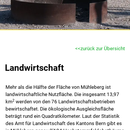
Gemeinde & Wirtschaft
Gemeinde
Portrait
zurück zur Übersicht
Verwaltung
Landwirtschaft
Abteilungen
Dienstleistungen
Mehr als die Hälfte der Fläche von Mühleberg ist
Mitarbeitende
landwirtschaftliche Nutzfläche. Die insgesamt 13,97
2
Onlineschalter
km
werden von den 76 Landwirtschaftsbetrieben
bewirtschaftet. Die ökologische Ausgleichsfläche
Formulare
beträgt rund ein Quadratkilometer. Laut der Statistik
des Amt für Landwirtschaft des Kantons Bern gibt es
Reglemente und Verordnungen