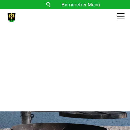
Barrierefrei-Menü
Powered by Weblication® CMS
Schrift
Normal
Groß
Sehr groß
Kontrast
Normal
Stark
Bilder
Anzeigen
Ausblenden
Vorlesen
Vorlesen starten
Vorlesen pausieren
Stoppen
Themen