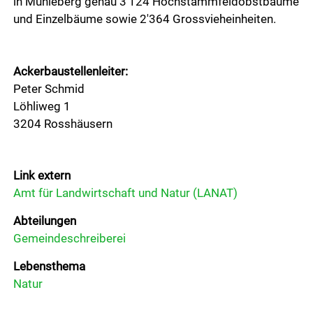
in Mühleberg genau 3'124 Hochstammfeldobstbäume
Downloads
und Einzelbäume sowie 2'364 Grossvieheinheiten.
Gemeindeblatt
Ackerbaustellenleiter:
Soziales
Peter Schmid
Löhliweg 1
Aktuelles
3204 Rosshäusern
Wirtschaft
Link extern
Amt für Landwirtschaft und Natur (LANAT)
Politik
Abteilungen
Gemeindeschreiberei
Freizeit & Kultur
Lebensthema
Natur