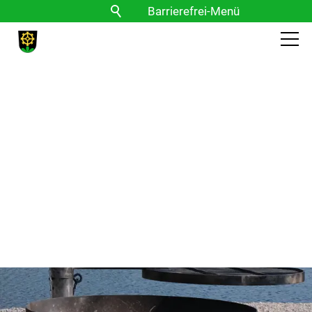
Barrierefrei-Menü
Powered by Weblication® CMS
Schrift
Normal
Groß
Sehr groß
Kontrast
Normal
Stark
Bilder
Anzeigen
Ausblenden
Vorlesen
Vorlesen starten
Vorlesen pausieren
Stoppen
Themen