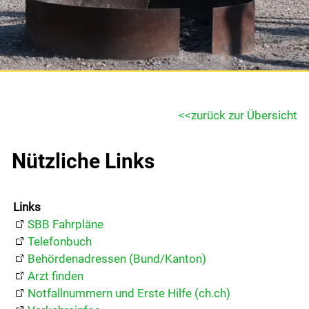
Gemeinde & Wirtschaft
Gemeinde
Portrait
zurück zur Übersicht
Verwaltung
Nützliche Links
Abteilungen
Dienstleistungen
Links
Mitarbeitende
SBB Fahrpläne
Onlineschalter
Telefonbuch
Behördenadressen (Bund/Kanton)
Formulare
Arzt finden
Notfallnummern und Erste Hilfe (ch.ch)
Reglemente und Verordnungen