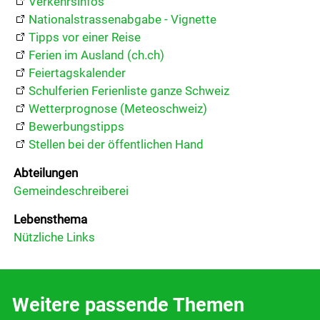
Verkehrsinfos
Downloads
Nationalstrassenabgabe - Vignette
Tipps vor einer Reise
Gemeindeblatt
Ferien im Ausland (ch.ch)
Feiertagskalender
Soziales
Schulferien Ferienliste ganze Schweiz
Wetterprognose (Meteoschweiz)
Aktuelles
Bewerbungstipps
Stellen bei der öffentlichen Hand
Wirtschaft
Abteilungen
Gemeindeschreiberei
Lebensthema
Politik
Nützliche Links
Freizeit & Kultur
Weitere passende Themen