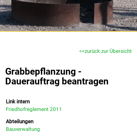
Gemeinde & Wirtschaft
Gemeinde
Portrait
zurück zur Übersicht
Verwaltung
Grabbepflanzung -
Abteilungen
Dauerauftrag beantragen
Dienstleistungen
Mitarbeitende
Link intern
Onlineschalter
Friedhofreglement 2011
Formulare
Abteilungen
Bauverwaltung
Reglemente und Verordnungen