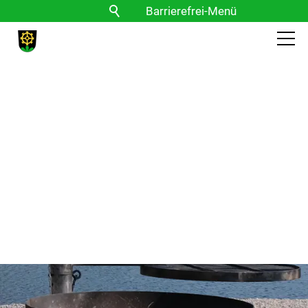
Barrierefrei-Menü
Powered by Weblication® CMS
Schrift
Normal
Groß
Sehr groß
Kontrast
Normal
Stark
Bilder
Anzeigen
Ausblenden
Vorlesen
Vorlesen starten
Vorlesen pausieren
Stoppen
Themen