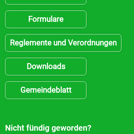
Bildung & Jugend
Formulare
Kontakt
Login
Reglemente und Verordnungen
Drucken
Downloads
Gemeindeblatt
Nicht fündig geworden?