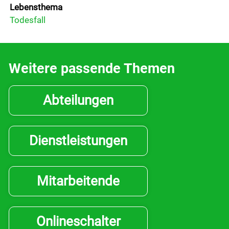
Lebensthema
Downloads
Todesfall
Gemeindeblatt
Soziales
Weitere passende Themen
Aktuelles
Abteilungen
Wirtschaft
Dienstleistungen
Politik
Mitarbeitende
Freizeit & Kultur
Onlineschalter