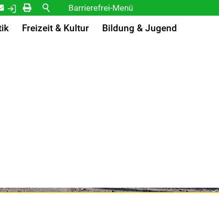
Kontakt
Login
Drucken
Barrierefrei-Menü
Powered by Weblication® CMS
tik
Freizeit & Kultur
Bildung & Jugend
Schrift
Normal
Groß
Sehr groß
Kontrast
Normal
Stark
Bilder
Anzeigen
Ausblenden
Vorlesen
Vorlesen starten
Vorlesen pausieren
Stoppen