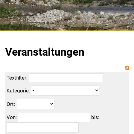
Gemeinde & Wirtschaft
Gemeinde
Portrait
Veranstaltungen
Verwaltung
Soziales
Textfilter:
Aktuelles
Kategorie:
Projekte
Ort:
Freie Stellen
Von:
bis:
Anlässe