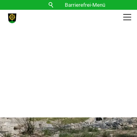
Barrierefrei-Menü
Powered by Weblication® CMS
Schrift
Normal
Groß
Sehr groß
Kontrast
Normal
Stark
Bilder
Anzeigen
Ausblenden
Vorlesen
Vorlesen starten
Vorlesen pausieren
Stoppen
Themen