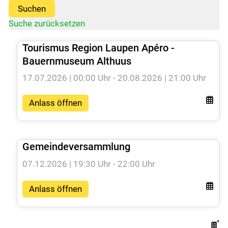
Suchen
Wirtschaft
Suche zurücksetzen
Tourismus Region Laupen Apéro -
Politik
Bauernmuseum Althuus
17.07.2026 | 00:00 Uhr - 20.08.2026 | 21:00 Uhr
Freizeit & Kultur
Anlass öffnen
Bildung & Jugend
Gemeindeversammlung
Kontakt
07.12.2026 | 19:30 Uhr - 22:00 Uhr
Anlass öffnen
Login