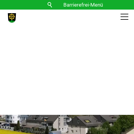
Barrierefrei-Menü
Powered by Weblication® CMS
Schrift
Normal
Groß
Sehr groß
Kontrast
Normal
Stark
Bilder
Anzeigen
Ausblenden
Vorlesen
Vorlesen starten
Vorlesen pausieren
Stoppen
Themen