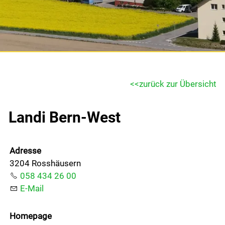
Gemeinde & Wirtschaft
Politik
Freizeit & Kultur
zurück zur Übersicht
Landi Bern-West
Bildung & Jugend
Adresse
Kontakt
3204 Rosshäusern
058 434 26 00
Login
E-Mail
Homepage
Drucken