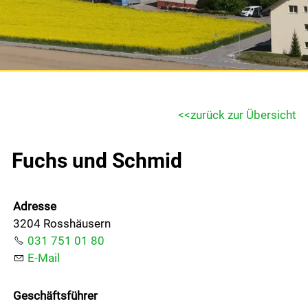
Gemeinde & Wirtschaft
Politik
Freizeit & Kultur
zurück zur Übersicht
Fuchs und Schmid
Bildung & Jugend
Adresse
Kontakt
3204 Rosshäusern
031 751 01 80
Login
E-Mail
Geschäftsführer
Drucken