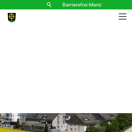
Barrierefrei-Menü
Powered by Weblication® CMS
Schrift
Normal
Groß
Sehr groß
Kontrast
Normal
Stark
Bilder
Anzeigen
Ausblenden
Vorlesen
Vorlesen starten
Vorlesen pausieren
Stoppen
Themen