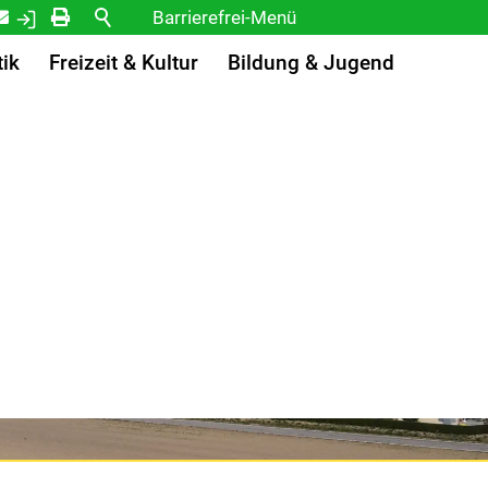
Kontakt
Login
Drucken
Barrierefrei-Menü
Powered by Weblication® CMS
tik
Freizeit & Kultur
Bildung & Jugend
Schrift
Normal
Groß
Sehr groß
Kontrast
Normal
Stark
Bilder
Anzeigen
Ausblenden
Vorlesen
Vorlesen starten
Vorlesen pausieren
Stoppen