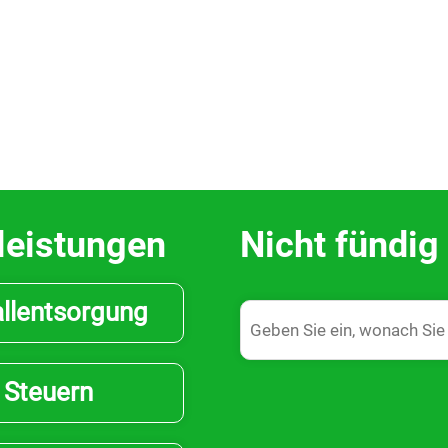
leistungen
Nicht fündi
llentsorgung
Steuern