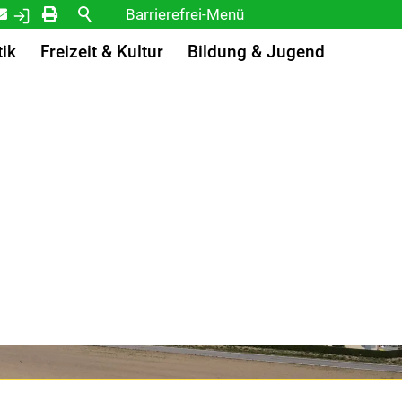
Kontakt
Login
Drucken
Barrierefrei-Menü
Powered by Weblication® CMS
tik
Freizeit & Kultur
Bildung & Jugend
Schrift
Normal
Groß
Sehr groß
Kontrast
Normal
Stark
Bilder
Anzeigen
Ausblenden
Vorlesen
Vorlesen starten
Vorlesen pausieren
Stoppen