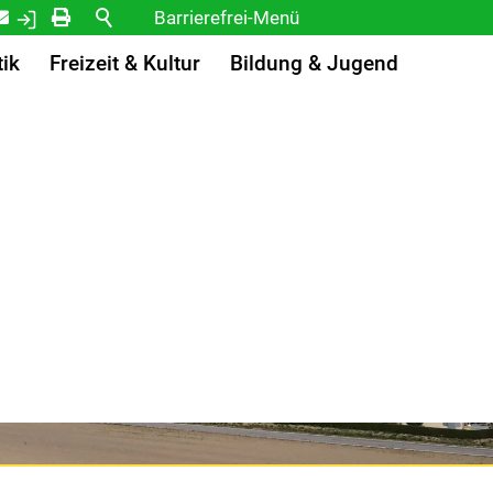
Kontakt
Login
Drucken
Barrierefrei-Menü
Powered by Weblication® CMS
tik
Freizeit & Kultur
Bildung & Jugend
Schrift
Normal
Groß
Sehr groß
Kontrast
Normal
Stark
Bilder
Anzeigen
Ausblenden
Vorlesen
Vorlesen starten
Vorlesen pausieren
Stoppen