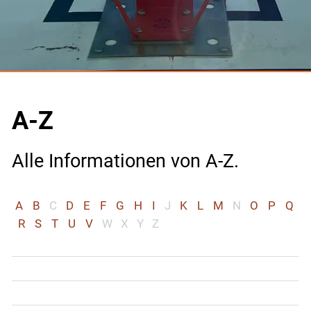
A-Z
Alle Informationen von A-Z.
A
B
C
D
E
F
G
H
I
J
K
L
M
N
O
P
Q
R
S
T
U
V
W
X
Y
Z