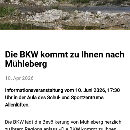
Gemeinde & Wirtschaft
Gemeinde
Portrait
Die BKW kommt zu Ihnen nach
Verwaltung
Mühleberg
Soziales
10. Apr 2026
Aktuelles
Informationsveranstaltung vom 10. Juni 2026, 17:30
Projekte
Uhr in der Aula des Schul- und Sportzentrums
Allenlüften.
Freie Stellen
Anlässe
Die BKW lädt die Bevölkerung von Mühleberg herzlich
zu ihrem Regionalanlass «Die BKW kommt zu Ihnen