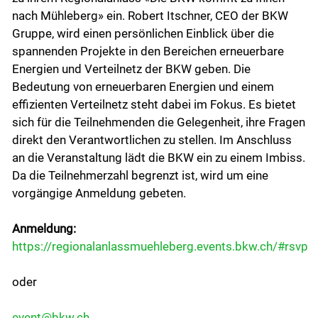
nach Mühleberg» ein. Robert Itschner, CEO der BKW
Wirtschaft
Gruppe, wird einen persönlichen Einblick über die
spannenden Projekte in den Bereichen erneuerbare
Energien und Verteilnetz der BKW geben. Die
Politik
Bedeutung von erneuerbaren Energien und einem
effizienten Verteilnetz steht dabei im Fokus. Es bietet
sich für die Teilnehmenden die Gelegenheit, ihre Fragen
Freizeit & Kultur
direkt den Verantwortlichen zu stellen. Im Anschluss
an die Veranstaltung lädt die BKW ein zu einem Imbiss.
Bildung & Jugend
Da die Teilnehmerzahl begrenzt ist, wird um eine
vorgängige Anmeldung gebeten.
Kontakt
Anmeldung:
https://regionalanlassmuehleberg.events.bkw.ch/#rsvp
Login
oder
event@bkw.ch