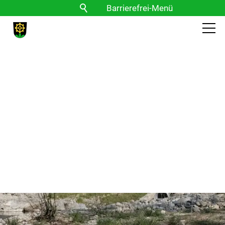
Barrierefrei-Menü
Powered by Weblication® CMS
Schrift
Normal
Groß
Sehr groß
Kontrast
Normal
Stark
Bilder
Anzeigen
Ausblenden
Vorlesen
Vorlesen starten
Vorlesen pausieren
Stoppen
Themen